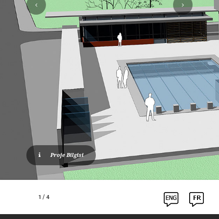
Proje Bilgisi
1
/
4